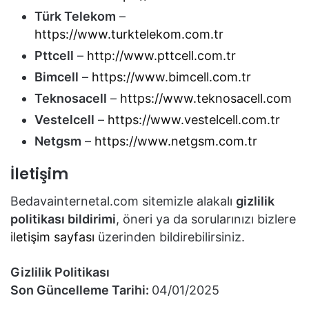
Türk Telekom
–
https://www.turktelekom.com.tr
Pttcell
–
http://www.pttcell.com.tr
Bimcell
–
https://www.bimcell.com.tr
Teknosacell
–
https://www.teknosacell.com
Vestelcell
–
https://www.vestelcell.com.tr
Netgsm
–
https://www.netgsm.com.tr
İletişim
Bedavainternetal.com sitemizle alakalı
gizlilik
politikası bildirimi
, öneri ya da sorularınızı bizlere
iletişim sayfası
üzerinden bildirebilirsiniz.
Gizlilik Politikası
Son Güncelleme Tarihi:
04/01/2025