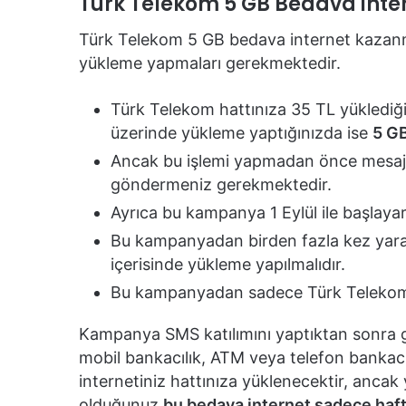
Türk Telekom 5 GB Bedava int
Türk Telekom 5 GB bedava internet kazanma
yükleme yapmaları gerekmektedir.
Türk Telekom hattınıza 35 TL yüklediğ
üzerinde yükleme yaptığınızda ise
5 GB
Ancak bu işlemi yapmadan önce mesaj
göndermeniz gerekmektedir.
Ayrıca bu kampanya 1 Eylül ile başlayar
Bu kampanyadan birden fazla kez yararla
içerisinde yükleme yapılmalıdır.
Bu kampanyadan sadece Türk Telekom m
Kampanya SMS katılımını yaptıktan sonra 
mobil bankacılık, ATM veya telefon bankacı
internetiniz hattınıza yüklenecektir, ancak
olduğunuz
bu bedava internet sadece hafta