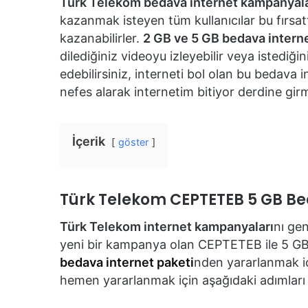
Türk Telekom bedava internet kampanyala
kazanmak isteyen tüm kullanıcılar bu fırsat
kazanabilirler.
2 GB ve 5 GB bedava interne
dilediğiniz videoyu izleyebilir veya istediğ
edebilirsiniz, interneti bol olan bu bedava
nefes alarak internetim bitiyor derdine gir
İçerik
göster
Türk Telekom CEPTETEB 5 GB Be
Türk Telekom internet kampanyaları
nı gen
yeni bir kampanya olan CEPTETEB ile 5 GB’a
bedava internet paketi
nden yararlanmak iç
hemen yararlanmak için aşağıdaki adımları t