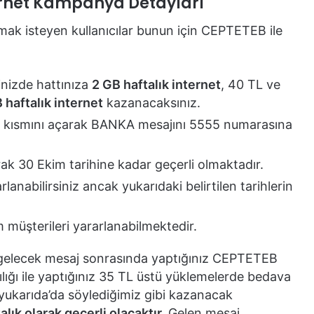
ernet Kampanya Detayları
k isteyen kullanıcılar bunun için CEPTETEB ile
inizde hattınıza
2 GB haftalık internet
, 40 TL ve
 haftalık internet
kazanacaksınız.
 kısmını açarak BANKA mesajını 5555 numarasına
ak 30 Ekim tarihine kadar geçerli olmaktadır.
nabilirsiniz ancak yukarıdaki belirtilen tarihlerin
üşterileri yararlanabilmektedir.
gelecek mesaj sonrasında yaptığınız CEPTETEB
lığı ile yaptığınız 35 TL üstü yüklemelerde bedava
 yukarıda’da söylediğimiz gibi kazanacak
lık olarak geçerli olacaktır.
Gelen mesaj