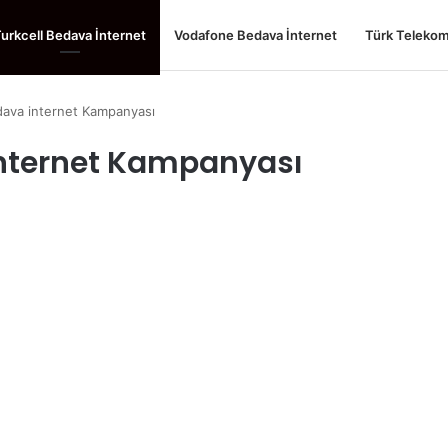
urkcell Bedava İnternet
Vodafone Bedava İnternet
Türk Telekom
dava internet Kampanyası
internet Kampanyası