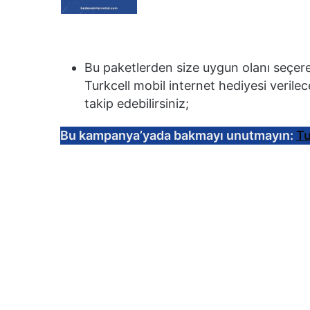
Bu paketlerden size uygun olanı seçere
Turkcell mobil internet hediyesi verilec
takip edebilirsiniz;
Bu kampanya’yada bakmayı unutmayın:
Tu