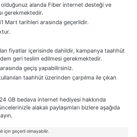
olduğunuz alanda Fiber internet desteği ve
sı gerekmektedir.
1 Mart tarihleri arasında geçerlidir.
tur.
an fiyatlar içerisinde dahildir, kampanya taahhüt
em geri teslim edilmesi gerekmektedir.
rasında geçiş yapabilirsiniz.
kullanılan taahhüt üzerinden çarpılma ile çıkan
 24 GB bedava internet hediyesi hakkında
elerinizle alakalı paylaşımları bizlere aşağıda
ayın.
için geçerli olmayabilir.