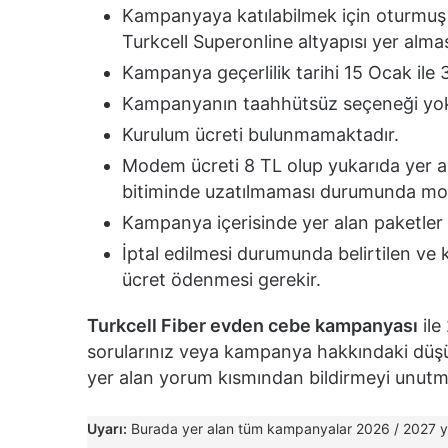
Kampanyaya katılabilmek için oturmuş 
Turkcell Superonline altyapısı yer alma
Kampanya geçerlilik tarihi 15 Ocak ile 3
Kampanyanın taahhütsüz seçeneği yok
Kurulum ücreti bulunmamaktadır.
Modem ücreti 8 TL olup yukarıda yer al
bitiminde uzatılmaması durumunda mod
Kampanya içerisinde yer alan paketler a
İptal edilmesi durumunda belirtilen ve 
ücret ödenmesi gerekir.
Turkcell Fiber evden cebe kampanyası
ile
sorularınız veya kampanya hakkındaki düşünc
yer alan yorum kısmından bildirmeyi unutm
Uyarı:
Burada yer alan tüm kampanyalar 2026 / 2027 yılı 