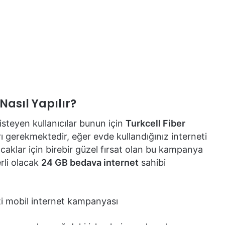
Nasıl Yapılır?
steyen kullanıcılar bunun için
Turkcell Fiber
rı gerekmektedir, eğer evde kullandığınız interneti
acaklar için birebir güzel fırsat olan bu kampanya
rli olacak
24 GB bedava internet
sahibi