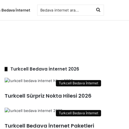
Bedava
 Bedava İnternet
internet
ara...
Turkcell Bedava İnternet 2026
Turkcell Bedava İnternet
Turkcell Sürpriz Nokta Hilesi 2026
Turkcell Bedava İnternet
Turkcell Bedava İnternet Paketleri