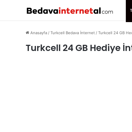
T
Anasayfa
/
Turkcell Bedava İnternet
/
Turkcell 24 GB He
Turkcell 24 GB Hediye 