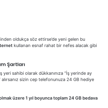
inden oldukça söz ettirse’de yeni gelen bu
nternet
kullanan esnaf rahat bir nefes alacak gibi
ım Şartları
ş yeri sahibi olarak dükkanınıza “İş yerinde ay
t” alırsanız sizin cep telefonunuza 24 GB hediye
olmak üzere 1 yıl boyunca toplam 24 GB bedava