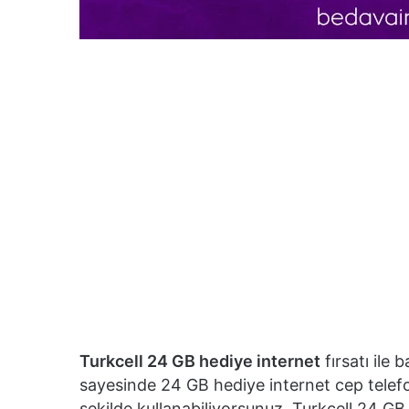
Turkcell 24 GB hediye internet
fırsatı ile 
sayesinde 24 GB hediye internet cep telef
şekilde kullanabiliyorsunuz, Turkcell 24 GB 