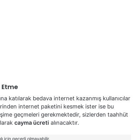
l Etme
a katılarak bedava internet kazanmış kullanıcılar
rinden internet paketini kesmek ister ise bu
tişime geçmeleri gerekmektedir, sizlerden taahhüt
ılarak
cayma ücreti
alınacaktır.
için geçerli olmayabilir.