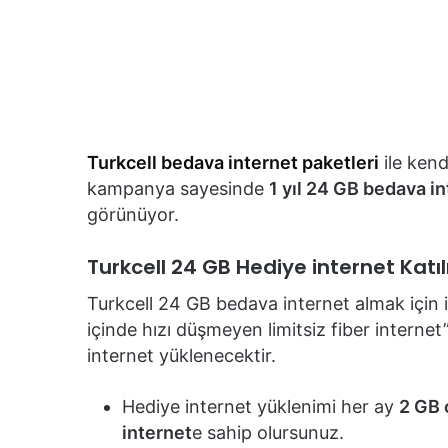
Turkcell bedava internet paketleri
ile kend
kampanya sayesinde
1 yıl 24 GB bedava i
görünüyor.
Turkcell 24 GB Hediye internet Katıl
Turkcell 24 GB bedava internet almak için i
içinde hızı düşmeyen limitsiz fiber interne
internet yüklenecektir.
Hediye internet yüklenimi her ay
2 GB 
internet
e sahip olursunuz.