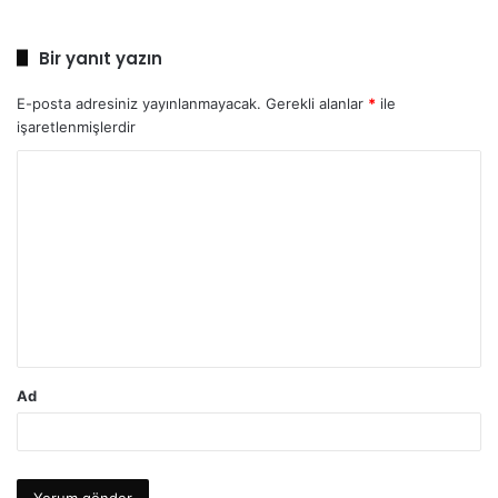
Bir yanıt yazın
E-posta adresiniz yayınlanmayacak.
Gerekli alanlar
*
ile
işaretlenmişlerdir
Y
o
r
u
m
*
Ad