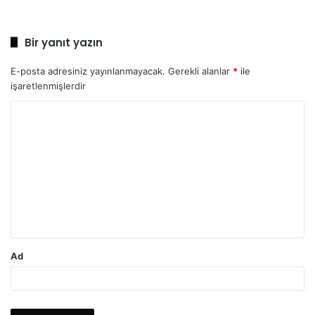
Bir yanıt yazın
E-posta adresiniz yayınlanmayacak.
Gerekli alanlar
*
ile
işaretlenmişlerdir
Y
o
r
u
m
*
Ad