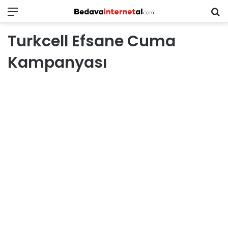
Menü
B
in
Turkcell Efsane Cuma
ar
Kampanyası