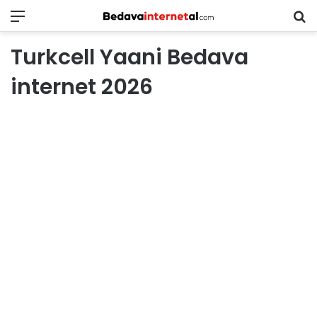
Menü
B
in
Turkcell Yaani Bedava
ar
internet 2026