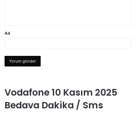
m
*
Ad