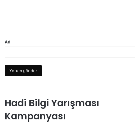
u
m
*
Ad