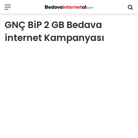
Menü
B
in
GNÇ BiP 2 GB Bedava
ar
internet Kampanyası