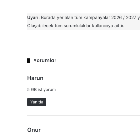
Uyarı:
Burada yer alan tüm kampanyalar 2026 / 2027 yılı 
Oluşabilecek tüm sorumluluklar kullanıcıya aittir.
Yorumlar
d
Harun
e
5 GB istiyorum
d
i
Yanıtla
k
i
:
d
Onur
e