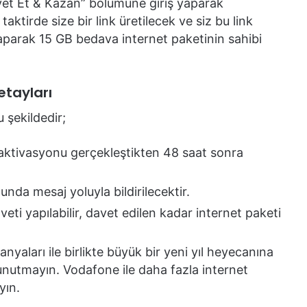
t Et & Kazan” bölümüne giriş yaparak
aktirde size bir link üretilecek ve siz bu link
yaparak 15 GB bedava internet paketinin sahibi
etayları
 şekildedir;
t aktivasyonu gerçekleştikten 48 saat sonra
nda mesaj yoluyla bildirilecektir.
veti yapılabilir, davet edilen kadar internet paketi
yaları ile birlikte büyük bir yeni yıl heyecanına
 unutmayın. Vodafone ile daha fazla internet
yın.