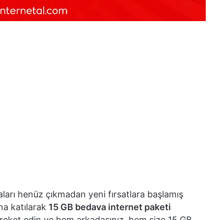
arı henüz çıkmadan yeni fırsatlara başlamış
na katılarak
15 GB bedava internet paketi
reket edin ve hem arkadaşınız, hem size 15 GB