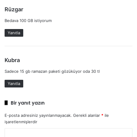
d
Rüzgar
e
Bedava 100 GB istiyorum
d
i
Yanıtla
k
i
:
d
Kubra
e
Sadece 15 gb ramazan paketi gözüküyor oda 30 tl
d
i
Yanıtla
k
i
:
Bir yanıt yazın
E-posta adresiniz yayınlanmayacak.
Gerekli alanlar
*
ile
işaretlenmişlerdir
Y