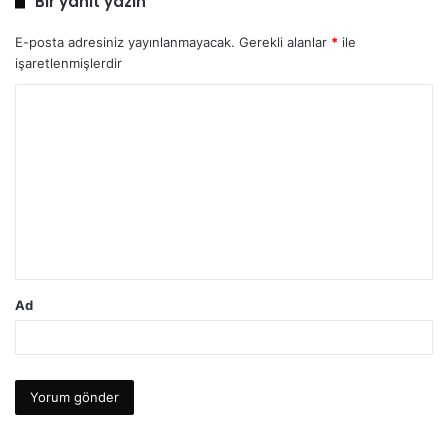
Bir yanıt yazın
E-posta adresiniz yayınlanmayacak.
Gerekli alanlar
*
ile
işaretlenmişlerdir
Y
o
r
u
m
*
Ad