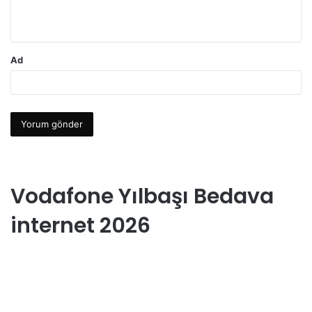
m
*
Ad