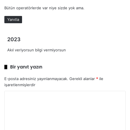
e
Bütün operatörlerde var niye sizde yok ama.
d
i
Yanıtla
k
i
:
d
2023
e
Akıl veriyorsun bilgi vermiyorsun
d
i
k
Bir yanıt yazın
i
:
E-posta adresiniz yayınlanmayacak.
Gerekli alanlar
*
ile
işaretlenmişlerdir
Y
o
r
u