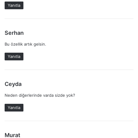
i
Yanıtla
k
i
:
d
Serhan
e
Bu özellik artık gelsin.
d
i
Yanıtla
k
i
:
d
Ceyda
e
Neden diğerlerinde varda sizde yok?
d
i
Yanıtla
k
i
:
d
Murat