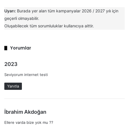
Uyarı:
Burada yer alan tüm kampanyalar 2026 / 2027 yılı için
geçerli olmayabilir.
Oluşabilecek tüm sorumluluklar kullanıcıya aittir.
Yorumlar
d
2023
e
Seviyorum internet testi
d
i
Yanıtla
k
i
:
d
İbrahim Akdoğan
e
Ellere varda bize yok mu ??
d