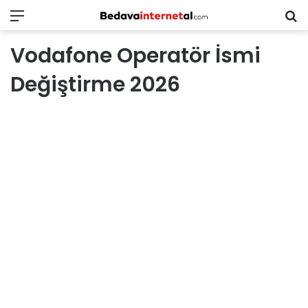
Menü
B
in
Vodafone Operatör İsmi
ar
Değiştirme 2026