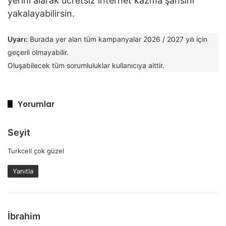
yerini alarak ücretsiz internet kazma şansını
yakalayabilirsin.
Uyarı:
Burada yer alan tüm kampanyalar 2026 / 2027 yılı için
geçerli olmayabilir.
Oluşabilecek tüm sorumluluklar kullanıcıya aittir.
Yorumlar
d
Seyit
e
Turkcell çok güzel
d
i
Yanıtla
k
i
:
d
İbrahim
e