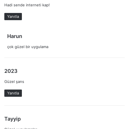
Hadi sende interneti kap!
d
i
Yanıtla
k
i
:
d
Harun
e
çok güzel bir uygulama
d
i
k
i
d
2023
:
e
Güzel şans
d
i
Yanıtla
k
i
:
d
Tayyip
e