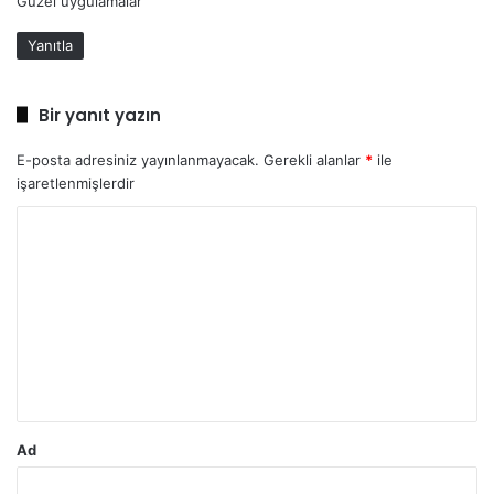
Güzel uygulamalar
d
i
Yanıtla
k
i
:
Bir yanıt yazın
E-posta adresiniz yayınlanmayacak.
Gerekli alanlar
*
ile
işaretlenmişlerdir
Y
o
r
u
m
*
Ad