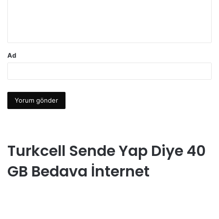
m
*
Ad