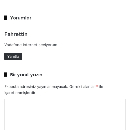
Yorumlar
d
Fahrettin
e
Vodafone internet seviyorum
d
i
Yanıtla
k
i
:
Bir yanıt yazın
E-posta adresiniz yayınlanmayacak.
Gerekli alanlar
*
ile
işaretlenmişlerdir
Y
o
r
u