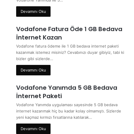
Vodafone Yanımda ile 5…
Devamını Oku
Vodafone Fatura Öde 1 GB Bedava
İnternet Kazan
Vodafone fatura ödeme ile 1 GB bedava internet paketi
kazanmak istemez misiniz? Cevabınızı duyar gibiyiz, tabi ki
bizler gibi sizlerde…
Devamını Oku
Vodafone Yanımda 5 GB Bedava
İnternet Paketi
Vodafone Yanımda uygulaması sayesinde 5 GB bedava
internet kazanmak hiç bu kadar kolay olmamıştı. Sizlerde
yeni kaçmaz kırmızı fırsatlarına katılarak…
Devamını Oku