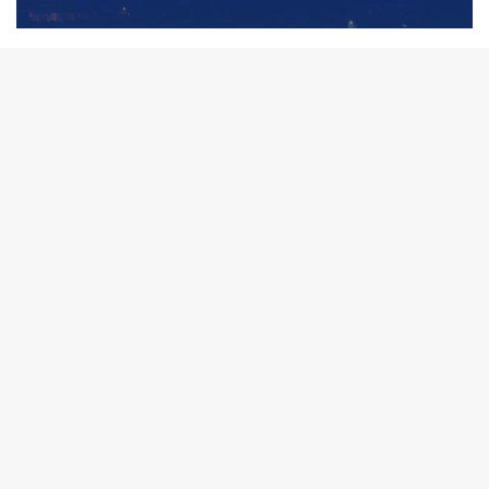
Turkcell Ramazan Bayram Hediyesi 2026
Turkcell Ramazan Bayram hediyesi 2026 ile Turkcell avantajlarını
yakalayarak bedava internet, bedava sms ve bedava dakika
kazanabilirsiniz. Turkcell ramazan bedava internet…
Vodafone Harca Kazan Kampanyası
2026